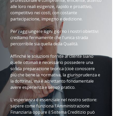
professionale e competente, efficiente, attento
alle loro reali esigenze, rapido e proattivo,
competitivo nei costi, con costante
partecipazione, impegno e dedizione.
Per raggiungere ogni giorno i nostri obiettivi
crediamo fermamente che l'unica strada
percorribile sia quella della Qualità.
Affinché le soluzioni fornite al cliente siano
quelle ottimali è necessario possedere una
solida preparazione teorica (cioè conoscere
più che bene la normativa, la giurisprudenza e
la dottrina), ma è altrettanto fondamentale
avere esperienza e senso pratico.
L'esperienza è essenziale nel nostro settore:
sapere come funziona l'Amministrazione
Finanziaria oppure il Sistema Creditizio può